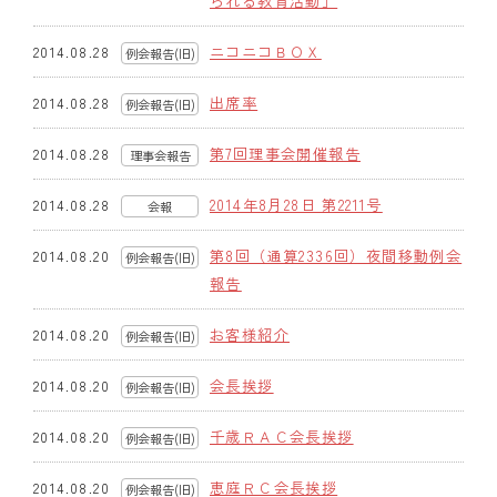
られる教育活動」
クラブの歴史
ニコニコＢＯＸ
2014.08.28
例会報告(旧)
歴代会長・幹事
出席率
2014.08.28
例会報告(旧)
記念誌
第7回理事会開催報告
2014.08.28
理事会報告
(旧)
案内
2014年8月28日 第2211号
2014.08.28
会報
例会場・事務局の案内
第8回（通算2336回）夜間移動例会
2014.08.20
例会報告(旧)
報告
リンク集
お客様紹介
2014.08.20
例会報告(旧)
情報公開
会長挨拶
2014.08.20
例会報告(旧)
入会のご案内
千歳ＲＡＣ会長挨拶
2014.08.20
例会報告(旧)
恵庭ＲＣ会長挨拶
2014.08.20
例会報告(旧)