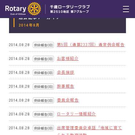
過去記事アーカイブ
トピックス
2014年8月
例会報告
第9回（通算2337回）通常例会報告
2014.08.28
例会報告(旧)
活動報告
お客様紹介
2014.08.28
例会報告(旧)
理事会報告
会長挨拶
2014.08.28
例会報告(旧)
スケジュール
幹事報告
2014.08.28
例会報告(旧)
年間プログラム
委員会報告
2014.08.28
例会報告(旧)
木曜会
ロータリー情報紹介
2014.08.28
例会報告(旧)
組織図
出席管理委員会卓話「地域に育て
2014.08.28
例会報告(旧)
クラブのあゆみ