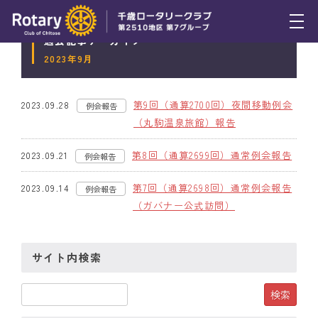
過去記事アーカイブ
トピックス
2023年9月
例会報告
第9回（通算2700回）夜間移動例会
2023.09.28
例会報告
活動報告
（丸駒温泉旅館）報告
理事会報告
第8回（通算2699回）通常例会報告
2023.09.21
例会報告
スケジュール
第7回（通算2698回）通常例会報告
2023.09.14
例会報告
（ガバナー公式訪問）
年間プログラム
木曜会
サイト内検索
組織図
クラブのあゆみ