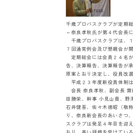
千歳プロバスクラブが定期
～奈良孝秋氏が第４代会長
千歳プロバスクラブは、１
７回通常例会及び懇親会が
定期総会には会員２４名が
告、決算報告、決算報告が
原案とおり決定し、役員改
平成２３年度新役員体制は
会長 奈良孝秋、副会長 齋
田勝栄、幹事 小見山貢、野
石井健吾、佐々木徳昭（敬
り、奈良新会長のあいさつ、
スクラブは発足４年目を迎
おり、高い評価を受けてい