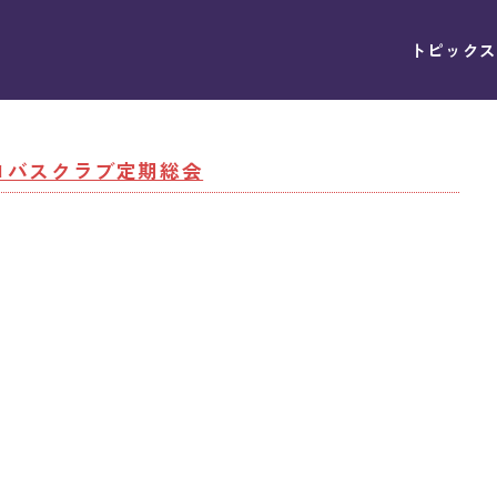
トピックス
プロバスクラブ定期総会
長エレクト挨拶