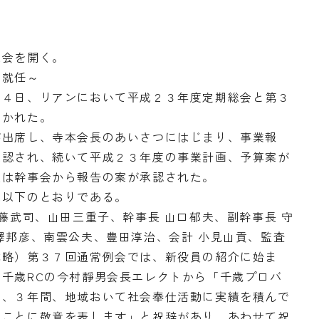
総会を開く。
に就任～
４日、リアンにおいて平成２３年度定期総会と第３
開かれた。
出席し、寺本会長のあいさつにはじまり、事業報
承認され、続いて平成２３年度の事業計画、予算案が
選は幹事会から報告の案が承認された。
以下のとおりである。
藤武司、山田三重子、幹事長 山口郁夫、副幹事長 守
澤邦彦、南雲公夫、豊田淳治、会計 小見山貢、監査
称略）第３７回通常例会では、新役員の紹介に始ま
千歳RCの今村靜男会長エレクトから「千歳プロバ
え、３年間、地域おいて社会奉仕活動に実績を積んで
ることに敬意を表します」と祝辞があり、あわせて祝