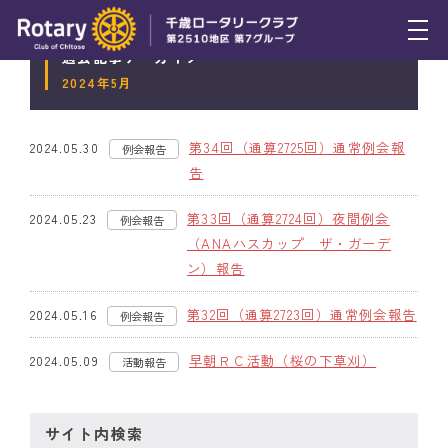
過去記事アーカイブ
トピックス
2024年5月
例会報告
第34回（通算2725回）通常例会報
2024.05.30
例会報告
活動報告
告
理事会報告
第33回（通算2724回）夜間例会
2024.05.23
例会報告
（ANAハスカップ ザ・ガーデ
スケジュール
ン）報告
年間プログラム
第32回（通算2723回）通常例会報告
2024.05.16
例会報告
木曜会
早朝ＲＣ活動（桜の下草刈）
2024.05.09
活動報告
組織図
サイト内検索
クラブのあゆみ