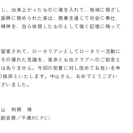
動し、出来上がったものに魂を入れて、地域に根ざし
化振興に努められた姿は、商業を通じて社会に奉仕、
の精神を、自ら体現したものとして強く記憶に残って
ご留意されて、ロータリアンとしてロータリー活動に
、その優れた見識を、是非とも当クラブへのご助言と
のはありません。今回の受賞に対し改めてお祝いを申
の挨拶といたします。中山さん、おめでとうござい
ございました。
中山 和朗 様
副会頭／千歳RC PC）