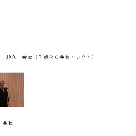
澤 順久 会頭（千歳ＲＣ会長エレクト）
 会長