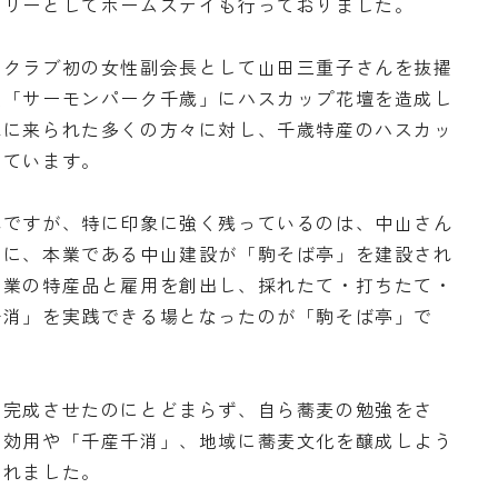
ミリーとしてホームステイも行っておりました。
当クラブ初の女性副会長として山田三重子さんを抜擢
駅「サーモンパーク千歳」にハスカップ花壇を造成し
歳に来られた多くの方々に対し、千歳特産のハスカッ
っています。
んですが、特に印象に強く残っているのは、中山さん
きに、本業である中山建設が「駒そば亭」を建設され
農業の特産品と雇用を創出し、採れたて・打ちたて・
千消」を実践できる場となったのが「駒そば亭」で
を完成させたのにとどまらず、自ら蕎麦の勉強をさ
の効用や「千産千消」、地域に蕎麦文化を醸成しよう
られました。