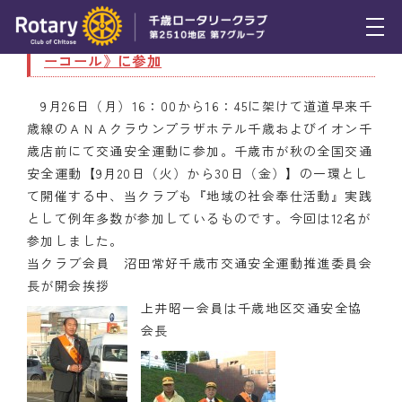
9月26日（月） 秋の交通安全運動《セーフティ
ーコール》に参加
トピックス
9月26日（月）16：00から16：45に架けて道道早来千
例会報告
歳線のＡＮＡクラウンプラザホテル千歳およびイオン千
歳店前にて交通安全運動に参加。千歳市が秋の全国交通
活動報告
安全運動【9月20日（火）から30日（金）】の一環とし
理事会報告
て開催する中、当クラブも『地域の社会奉仕活動』実践
として例年多数が参加しているものです。今回は12名が
スケジュール
参加しました。
当クラブ会員 沼田常好千歳市交通安全運動推進委員会
年間プログラム
長が開会挨拶
上井昭一会員は千歳地区交通安全協
木曜会
会長
組織図
クラブのあゆみ