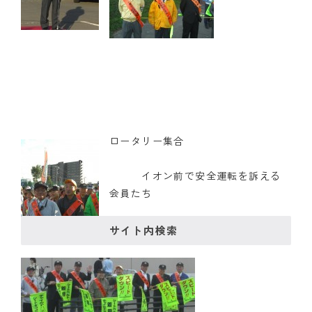
クラブの歴史
歴代会長・幹事
記念誌
案内
ロータリー集合
例会場・事務局の案内
イオン前で安全運転を訴える
リンク集
会員たち
情報公開
サイト内検索
入会のご案内