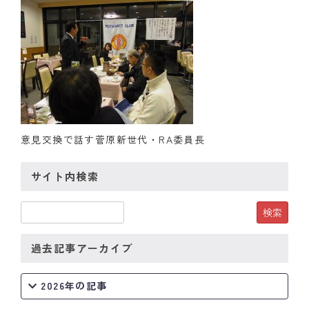
クラブの歴史
歴代会長・幹事
記念誌
案内
意見交換で話す菅原新世代・RA委員長
例会場・事務局の案内
サイト内検索
リンク集
情報公開
入会のご案内
過去記事アーカイブ
2026年の記事