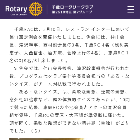
5月10日（木） RAC第11回定例会の開催
トピックス
千歳RACは、5月10日、レストラン インターにおいて
第11回定例会を開催いたしました。例会には、仲山会
例会報告
長、滝沢幹事、西村副会長の3名、千歳RC 4名（浅利美
恵子、大西信也、酒井宏、菅原正行の4名）、恵庭RC 1
活動報告
名の計8名が出席しました。
理事会報告
定例会では、仲山会長挨拶、滝沢幹事報告が行われた
後、プログラムはクラブ奉仕等委員会担当の「ある・な
スケジュール
いクイズ」がチーム対抗戦で行われました。
「ある・ないクイズ」は、柔軟な発想、逆転の発想、
年間プログラム
意外性の追求など、頭の体操的クイズであったが、10問
で競った結果、恵庭RCの小池会員とアクトの滝沢会員
木曜会
組が優勝、千歳RCの菅原・大西組が準優勝に輝いた。
頭が固く、柔軟な発想ができない酒井組（単独）がビリ
組織図
でした。（Ｓ）
クラブのあゆみ