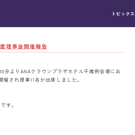
トピックス
次年度理事会開催報告
1時00分よりANAクラウンプラザホテル千歳例会場にお
開催され理事11名が出席しました。
りです。