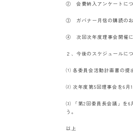
② 会費納入アンケートに
③ ガバナー月信の購読の
④ 次回次年度理事会開催
２、今後のスケジュールに
⑴ 各委員会活動計画書の提
⑵ 次年度第5回理事会を6月1
⑶ 「第2回委員長会議」を6
う。
以上