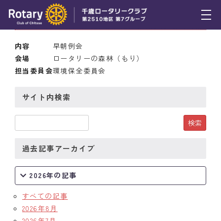
2010年10月21日(木) 7:00
トピックス
内容
早朝例会
会場
ロータリーの森林（もり）
例会報告
担当委員会
環境保全委員会
活動報告
サイト内検索
理事会報告
スケジュール
過去記事アーカイブ
年間プログラム
木曜会
2026年の記事
組織図
すべての記事
2026年8月
クラブのあゆみ
2026年7月