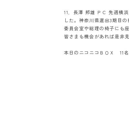
11．長澤 邦雄 ＰＣ 先週
した。神奈川県選出3期目の
委員会室や総理の椅子にも
皆さまも機会があれば是非見
本日のニコニコＢＯＸ 11名 