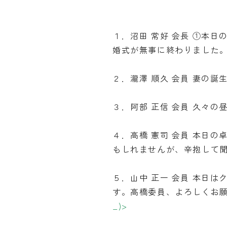
１．沼田 常好 会長 ①本日
婚式が無事に終わりました
２．瀧澤 順久 会員 妻の
３．阿部 正信 会員 久々
４．高橋 憲司 会員 本日
もしれませんが、辛抱して
５．山中 正一 会員 本日
す。高橋委員、よろしくお願
_)>