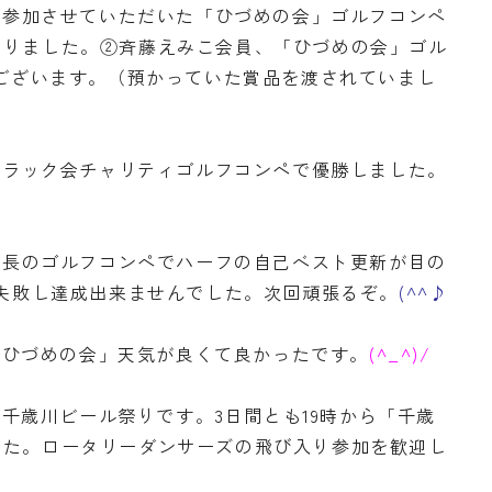
めて参加させていただいた「ひづめの会」ゴルフコンペ
なりました。②斉藤えみこ会員、「ひづめの会」ゴル
うございます。（預かっていた賞品を渡されていまし
ライラック会チャリティゴルフコンペで優勝しました。
口市長のゴルフコンペでハーフの自己ベスト更新が目の
に失敗し達成出来ませんでした。次回頑張るぞ。
(^^♪
回「ひづめの会」天気が良くて良かったです。
(^_^)/
から千歳川ビール祭りです。3日間とも19時から「千歳
した。ロータリーダンサーズの飛び入り参加を歓迎し