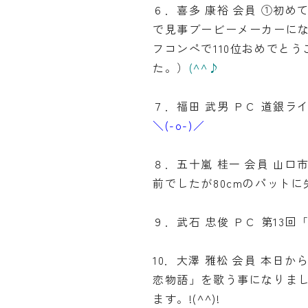
６．喜多 康裕 会員 ①初
で見事ブービーメーカーに
フコンペで110位おめでと
た。）
(^^♪
７．福田 武男 ＰＣ 道銀
＼(-o-)／
８．五十嵐 桂一 会員 山
前でしたが80cmのパット
９．武石 忠俊 ＰＣ 第13
10．大澤 雅松 会員 本日
恋物語」を歌う事になりま
ます。!(^^)!