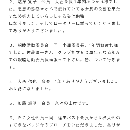
２．塩澤 寛子 会員 大西会長１年間おつかれ様でし
た。急患の診察やオペで疲れていても会長の役割を果た
クラブの歴史
すため努力していらっしゃる姿は勉強
になりました。そしてロータリーに誘っていただきまし
歴代会長・幹事
てありがとうございました。
記念誌
３．親睦活動委員会一同 小畑委員長、1年間お疲れ様
案内
でした。佐藤晴一さん、クラブ創立５０周年となる年度
での親睦活動委員長頑張って下さい。皆、ついて行きま
例会場・事務局の案内
す。
リンク集
４．大西 信也 会長 1年間ありがとうございました。
お世話になりました。
情報公開
入会のご案内
５．加藤 輝明 会員 久々の出席です。
６．ＲＣ女性会員一同 福田パスト会長から世界大会の
すてきなバッジ付のブローチをいただきました。ありが