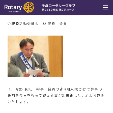
6月22日（木） ニコニコＢＯＸ
トピックス
◇親睦活動委員会 林 俊樹 会員
例会報告
活動報告
理事会報告
スケジュール
年間プログラム
木曜会
１．今野 良紀 幹事 会員の皆々様のおかげで幹事の
役割を今日をもって終える事が出来ました。心より感謝
組織図
いたします。
クラブのあゆみ