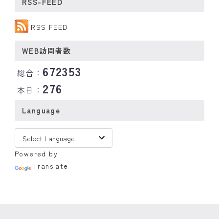
RSS-FEED
RSS FEED
WEB訪問者数
672353
総合：
276
本日：
Language
Powered by
Translate