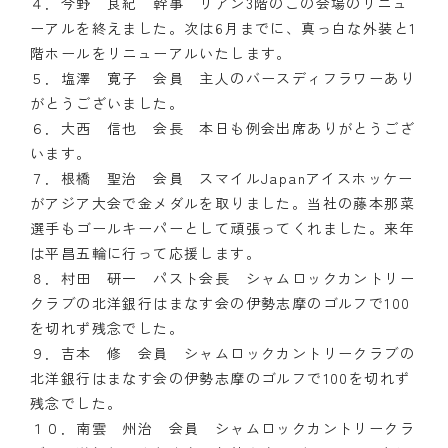
４．今野 良紀 幹事 リアン3階のこの会場のリニュ
ーアルを終えました。次は6月までに、真っ白な外装と1
クラブの歴史
階ホールをリニューアルいたします。
５．塩澤 寛子 会員 主人のバースディフラワーあり
歴代会長・幹事
がとうございました。
６．大西 信也 会長 本日も例会出席ありがとうござ
記念誌
います。
案内
７．根橋 聖治 会員 スマイルJapanアイスホッケー
がアジア大会で金メダルを取りました。当社の藤本那菜
例会場・事務局の案内
選手もゴールキーパーとして頑張ってくれました。来年
は平昌五輪に行って応援します。
リンク集
８．村田 研一 パスト会長 シャムロックカントリー
クラブの北洋銀行はまなす会の伊勢志摩のゴルフで100
情報公開
を切れず残念でした。
９．吉本 修 会員 シャムロックカントリークラブの
入会のご案内
北洋銀行はまなす会の伊勢志摩のゴルフで100を切れず
残念でした。
１０．南雲 州治 会員 シャムロックカントリークラ