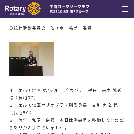
3月9日（木） ニコニコBOX
トピックス
◇親睦活動委員会 佐々木 義朗 委員
例会報告
活動報告
理事会報告
スケジュール
１．第2510地区 第7グループ ガバナー補佐 高木 繁秀
年間プログラム
様（長沼RC）
２．第2510地区ポリオプラス副委員長 古川 大之 様
木曜会
（長沼RC）
組織図
３．落合 和昭 会員 本日は例会場を移動していただ
きありがとうございました。
クラブのあゆみ