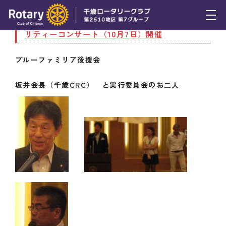
9月20日（木） ブルーファミリアさわやかチャ
リティーコンサート（10月7日）開催
トピックス
ブルーファミリア後援会
例会報告
坂井会長（千歳CRC） と実行委員会のお二人
活動報告
理事会報告
スケジュール
年間プログラム
木曜会
組織図
クラブのあゆみ