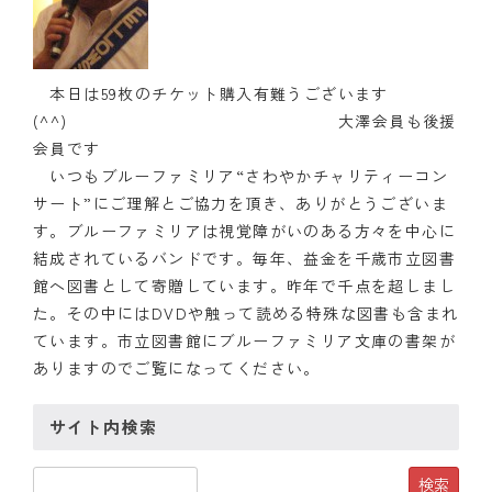
クラブの歴史
歴代会長・幹事
本日は59枚のチケット購入有難うございます
(^^) 大澤会員も後援
記念誌
会員です
いつもブルーファミリア“さわやかチャリティーコン
案内
サート”にご理解とご協力を頂き、ありがとうございま
す。ブルーファミリアは視覚障がいのある方々を中心に
例会場・事務局の案内
結成されているバンドです。毎年、益金を千歳市立図書
館へ図書として寄贈しています。昨年で千点を超しまし
リンク集
た。その中にはDVDや触って読める特殊な図書も含まれ
情報公開
ています。市立図書館にブルーファミリア文庫の書架が
ありますのでご覧になってください。
入会のご案内
サイト内検索