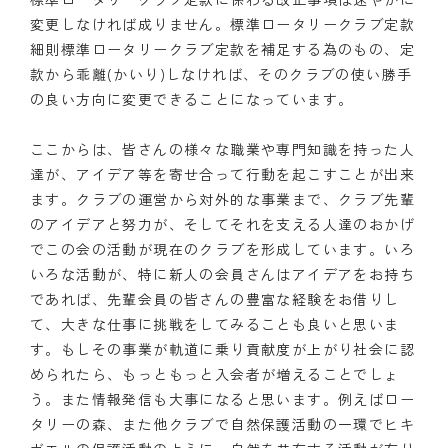
変更しなければ成りません。標準ロータリークラブ定款
細則標準ロータリークラブ定款を補足する為のもの、定
款から乖離(かいり)しなければ、そのクラブの使い勝手
の良い方向に変更できることになっています。
ここからは、皆さんの様々な職業や専門知識を持った人
達が、アイデア等を寄せ合って行動を起こすことが出来
ます。クラブの運営から対外的な事業まで、クラブ先輩
のアイデアと努力が、そしてそれを支える人達のおかげ
でこの会の活動が現在のクラブを形成しています。いろ
いろな活動が、特に新人の会員さんはアイデアをお持ち
であれば、先輩会員の皆さんの豊富な経験をお借りし
て、大きな仕事に挑戦をしてみることも良いと思いま
す。もしその事業が軌道に乗り貢献度が上がり社会に認
められたら、もっともっと入会者が増えることでしょ
う。また情報発信も大事になると思います。例えばロー
タリーの森、また他クラブで自然保護活動の一環でヒキ