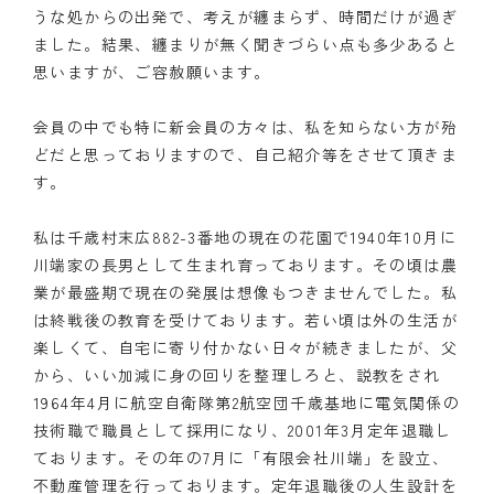
うな処からの出発で、考えが纏まらず、時間だけが過ぎ
クラブの歴史
ました。結果、纏まりが無く聞きづらい点も多少あると
思いますが、ご容赦願います。
歴代会長・幹事
会員の中でも特に新会員の方々は、私を知らない方が殆
記念誌
どだと思っておりますので、自己紹介等をさせて頂きま
す。
案内
私は千歳村末広882-3番地の現在の花園で1940年10月に
例会場・事務局の案内
川端家の長男として生まれ育っております。その頃は農
リンク集
業が最盛期で現在の発展は想像もつきませんでした。私
は終戦後の教育を受けております。若い頃は外の生活が
情報公開
楽しくて、自宅に寄り付かない日々が続きましたが、父
から、いい加減に身の回りを整理しろと、説教をされ
入会のご案内
1964年4月に航空自衛隊第2航空団千歳基地に電気関係の
技術職で職員として採用になり、2001年3月定年退職し
ております。その年の7月に「有限会社川端」を設立、
不動産管理を行っております。定年退職後の人生設計を