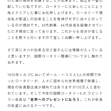
の人達の現状を把握することが出来ます。孤立を一番心
配していた私ですが、ロータリーに入会したことにより
殆どクリアした事にお礼申し上げます。ロータリーで現
在私が恩返しの出来ることを背伸びせずに淡々と行って
いるのが現状です。42代幹事、46代会長を経験させてい
ただき現在に至っております。これからも自分が信じる
ことを黙々と行いますので宜しくお願い申し上げます。
さて耳にタコが出来るほど皆さんには情報が入っている
と思いますが、国際ロータリー関連について少し触れて
おきます。
1905年シカゴにおいてポール・ハリスと3人の仲間で作
ったロータリーが、人々に認められ世界規模で発展し、
現在の会員数は減少傾向ではありますが120万人と言わ
れています。そして今年の国際ロータリーK.R.ラビンド
ラン会長は
「世界へのプレゼントになろう
」これが会長
の年度におけるテーマです。