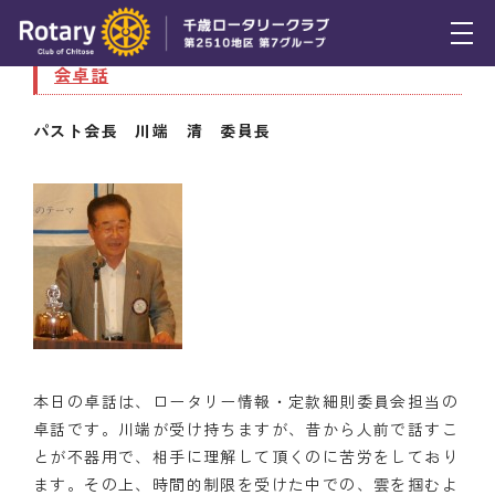
7月23日（木） ロータリー情報・定款細則委員
会卓話
トピックス
パスト会長 川端 清 委員長
例会報告
活動報告
理事会報告
スケジュール
年間プログラム
木曜会
本日の卓話は、ロータリー情報・定款細則委員会担当の
卓話です。川端が受け持ちますが、昔から人前で話すこ
組織図
とが不器用で、相手に理解して頂くのに苦労をしており
ます。その上、時間的制限を受けた中での、雲を掴むよ
クラブのあゆみ