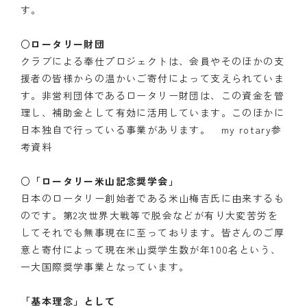
す。
○ロータリー財団
クラブによる奉仕プロジェクトは、会員やそのほかの支
援者の皆様からの温かいご寄付によって支えられていま
す。非営利団体であるロータリー財団は、この資金を管
理し、補助金として有効に活用しています。このほかに
日本独自で行っている事業があります。 my rotary参
考資料
○「ロータリー米山記念奨学会」
日本のロータリー創始者である米山梅吉氏に由来するも
のです。第2次世界大戦等で脱会などが有り大変苦労を
してそれでも無事現在に至っております。皆さんのご厚
意と寄付によって現在米山奨学生数が年100名という、
一大国際奨学事業となっています。
「基本理念」として