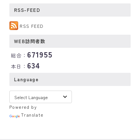
RSS-FEED
RSS FEED
WEB訪問者数
671955
総合：
634
本日：
Language
Powered by
Translate