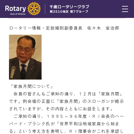
12月8日（木） ロータリー情報
トピックス
ロータリー情報・定款細則副委員長 佐々木 金治郎
例会報告
活動報告
理事会報告
スケジュール
「家族月間について」
年間プログラム
会員の皆さんもご承知の通り、１２月は「家族月間」
です。例会場の正面に「家族月間」のスローガンが掲示
木曜会
されていますが、その内容とともにお話をします。
ご承知の通り、１９９５～９６年度・ＲＩ会長のハー
組織図
バード・ブランク氏が「世界平和は地域家庭から始ま
る」という考え方を表明し、ＲＩ理事会がこれを承認し
クラブのあゆみ