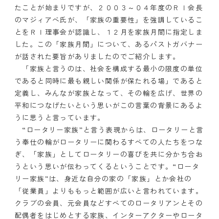
たことが始まりですが、２００３～０４年度のＲＩ会長
クラブの歴史
のマジィアベ氏が、「家族の重要性」を強調しているこ
とをＲＩ理事会が認識し、１２月を家族月間に指定しま
歴代会長・幹事
した。この「家族月間」について、あるパストガバナー
が話された要旨がありましたのでご紹介します。
記念誌
「家族と言うのは、社会を構成する最小の限度の単位
であると同時に最も親しい関係が保たれる場」であると
案内
定義し、みんなが家族となって、その輪を広げ、世界の
平和につなげたいという思いがこの言葉の背景にあるよ
例会場・事務局の案内
うに思うと言っています。
リンク集
“ロータリー家族”と言う表現からは、ロータリーと言
う奉仕の輪がロータリーに関わるすべての人たちをつな
情報公開
ぎ、「家族」としてロータリーの喜びを共に分かち合お
うという思いが伝わってくるということです。“ロータ
入会のご案内
リー家族”は、身近な自分の家の「家族」とか会社の
「従業員」よりももっと範囲が広いと言われています。
クラブの会員、元会員などすべてのロータリアンとその
配偶者をはじめとする家族、インターアクターやロータ