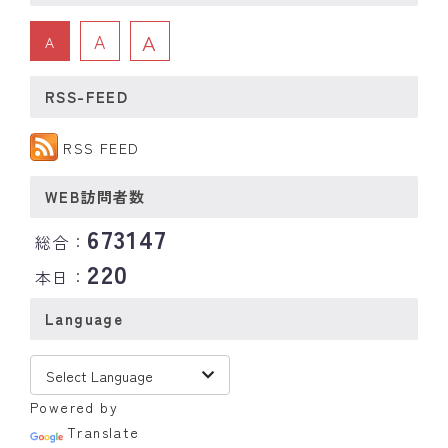
A
A
A
RSS-FEED
RSS FEED
WEB訪問者数
673147
総合：
220
本日：
Language
Powered by
Translate