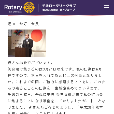
4月21日（木） 会長挨拶
トピックス
沼田 常好 会長
例会報告
活動報告
理事会報告
皆さんお晩でございます。
スケジュール
例会場で集まるのは3月24日以来です。私の任期は6月一
杯ですので、本日を入れてあと10回の例会となりまし
年間プログラム
た。これまでの間、ご協力に感謝するとともに、これか
らの残るところの任期を一生懸命務めてまいります。
木曜会
先週の日曜日、千歳に安倍 晋三首相が来て私の町内会
に集まることになり準備をしておりましたが、中止とな
組織図
りました。 皆さんもご存じのように、「平成28年熊本
クラブのあゆみ
地震」が発生したことによります。