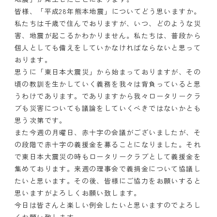
皆様、「平成28年熊本地震」についてどう思いますか。
クラブの歴史
私たちは千歳で住んでおりますが、いつ、どのような災
害、地震が起こるかわかりません。私たちは、普段から
歴代会長・幹事
個人としても備えをしていかなければならないと思って
おります。
記念誌
思うに「東日本大震災」から始まっておりますが、その
頃の教訓を生かしていく義務を我々は背負っていると思
案内
うわけであります。でありますから我々ロータリークラ
例会場・事務局の案内
ブも災害についても議論をしていくべきではないかとも
思う次第です。
リンク集
また今週の月曜日、赤十字の会議がございましたが、そ
の段階で赤十字の義援金を募ることになりました。それ
情報公開
で東日本大震災の時もロータリークラブとして義援金を
集めております。来週の理事会で義捐金について協議し
入会のご案内
たいと思います。その後、皆様にご協力をお願いすると
思いますがよろしくお願い致します。
今日は皆さんと楽しい例会したいと思いますのでよろし