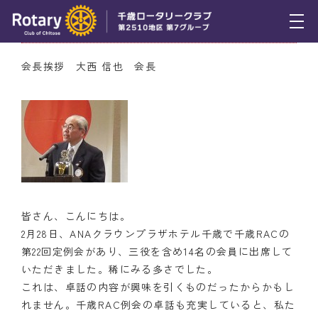
3月9日（木） 会長挨拶
トピックス
会長挨拶 大西 信也 会長
例会報告
活動報告
理事会報告
スケジュール
皆さん、こんにちは。
年間プログラム
2月28日、ANAクラウンプラザホテル千歳で千歳RACの
木曜会
第22回定例会があり、三役を含め14名の会員に出席して
いただきました。稀にみる多さでした。
組織図
これは、卓話の内容が興味を引くものだったからかもし
れません。千歳RAC例会の卓話も充実していると、私た
クラブのあゆみ