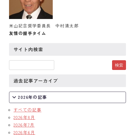
クラブの歴史
歴代会長・幹事
米山記念奨学委員長 中村清太郎
友情の握手タイム
記念誌
サイト内検索
案内
例会場・事務局の案内
リンク集
過去記事アーカイブ
情報公開
2026年の記事
入会のご案内
すべての記事
2026年8月
2026年7月
2026年6月