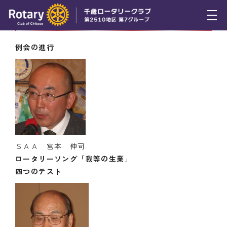
6月10日（木） 例会の模様
トピックス
例会の進行
例会報告
活動報告
理事会報告
スケジュール
ＳＡＡ 宮本 伸司
年間プログラム
ロータリーソング「我等の生業」
四つのテスト
木曜会
組織図
クラブのあゆみ