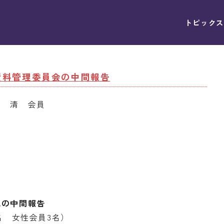
トピックス
・資料管理委員会の中間報告
端 清 会員
況の中間報告
名 女性会員3名）