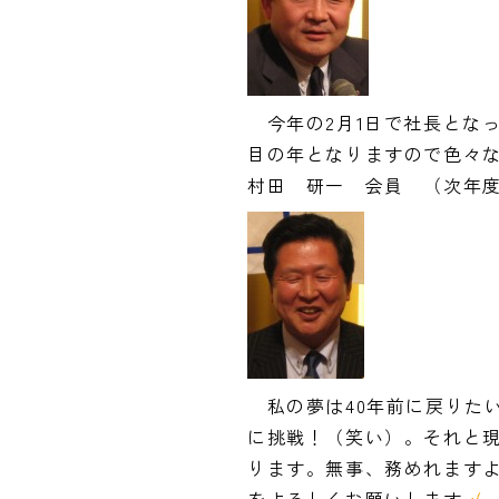
今年の2月1日で社長となって
目の年となりますので色々
村田 研一 会員 （次年
私の夢は40年前に戻りた
に挑戦！（笑い）。それと
ります。無事、務めれます