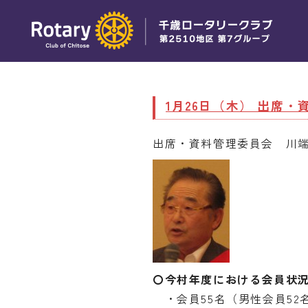
1月26日（木） 出席
出席・資料管理委員会 川
〇今村年度における会員状
・会員55名（男性会員52