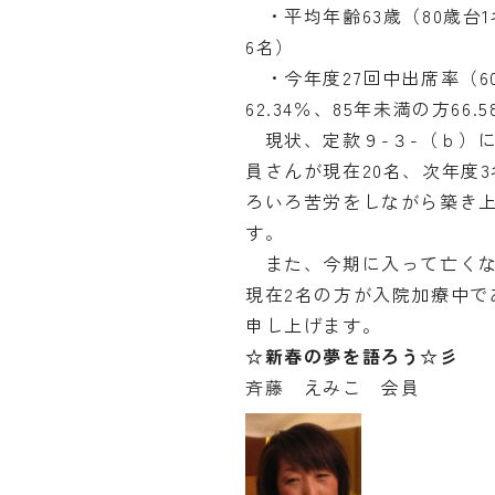
・平均年齢63歳（80歳台1名
6名）
・今年度27回中出席率（60
62.34％、85年未満の方66.
現状、定款９-３-（ｂ）に
員さんが現在20名、次年度
ろいろ苦労をしながら築き
す。
また、今期に入って亡くなら
現在2名の方が入院加療中で
申し上げます。
☆新春の夢を語ろう☆彡
斉藤 えみこ 会員