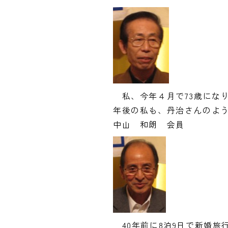
私、今年４月で73歳になり
年後の私も、丹治さんのよ
中山 和朗 会員
40年前に8泊9日で新婚旅