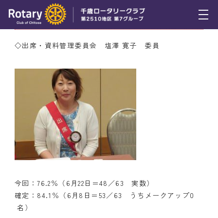
6月22日（木） 出席率発表
トピックス
◇出席・資料管理委員会 塩澤 寛子 委員
例会報告
活動報告
理事会報告
スケジュール
年間プログラム
木曜会
今回：76.2％（6月22日＝48／63 実数）
組織図
確定：84.1％（6月8日＝53／63 うちメークアップ0
名）
クラブのあゆみ