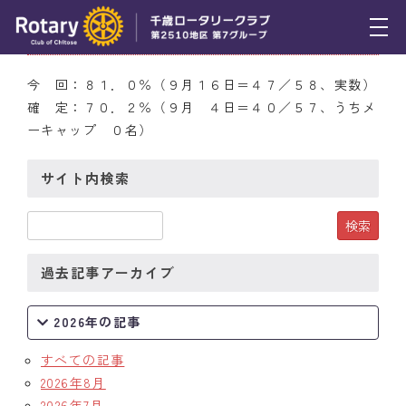
9月16日（木） 出席率
トピックス
今 回：８１．０％（９月１６日＝４７／５８、実数）
確 定：７０．２％（９月 ４日＝４０／５７、うちメ
例会報告
ーキャップ ０名）
活動報告
サイト内検索
理事会報告
スケジュール
過去記事アーカイブ
年間プログラム
木曜会
2026年の記事
組織図
すべての記事
2026年8月
クラブのあゆみ
2026年7月