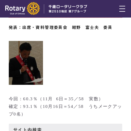
11月6日（木） 出席率
トピックス
発表：出席・資料管理委員会 紺野 富士夫 委員
例会報告
活動報告
理事会報告
スケジュール
年間プログラム
今回：60.3％（11月 6日＝35／58 実数）
木曜会
確定：93.1％（10月16日＝54／58 うちメークアッ
プ0名）
組織図
クラブのあゆみ
サイト内検索