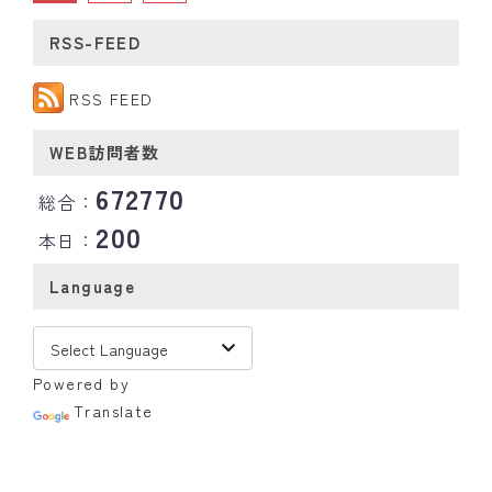
RSS-FEED
RSS FEED
WEB訪問者数
672770
総合：
200
本日：
Language
Powered by
Translate