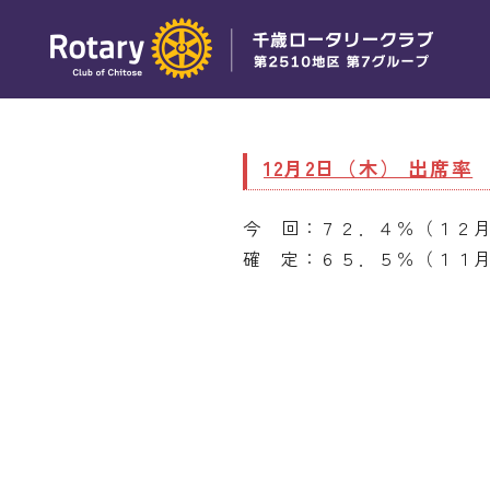
12月2日（木） 出席率
今 回：７２．４％（１２
確 定：６５．５％（１１