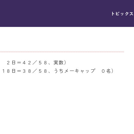
トピックス
月 ２日＝４２／５８、実数）
月１８日＝３８／５８、うちメーキャップ ０名）