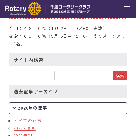
10月2日（日） 出席率
トピックス
今回：４６．０％（10月2日＝ 29／63 実数）
確定：６５．６％（9月15日＝ 42／64 うちメークアッ
例会報告
プ1名）
活動報告
サイト内検索
理事会報告
スケジュール
過去記事アーカイブ
年間プログラム
木曜会
2026年の記事
組織図
すべての記事
2026年8月
クラブのあゆみ
2026年7月