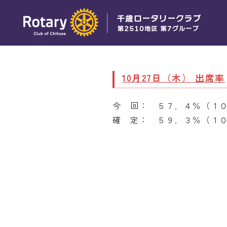
10月27日（木） 出席率
今 回： ５７．４％（１
確 定： ５９．３％（１