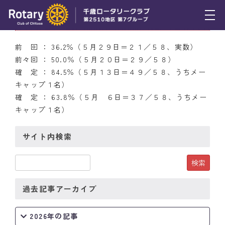
5月20日（木） 出席率
トピックス
前 回 ： 36.2％（５月２９日＝２１／５８、実数）
前々回 ： 50.0％（５月２０日＝２９／５８）
例会報告
確 定 ： 84.5％（５月１３日＝４９／５８、うちメー
キャップ１名）
活動報告
確 定 ： 63.8％（５月 ６日＝３７／５８、うちメー
理事会報告
キャップ１名）
スケジュール
サイト内検索
年間プログラム
木曜会
過去記事アーカイブ
組織図
2026年の記事
クラブのあゆみ