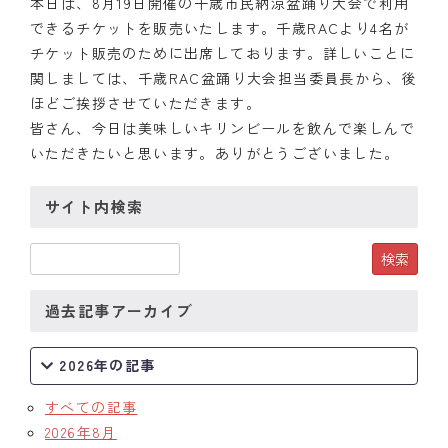
本日は、8月19日開催の千歳市民納涼盆踊り大会で利用
できるチケットを販売いたします。千歳RACより4名が
クラブの歴史
チケット販売のために出席しております。
詳しいことに
関しましては、千歳RAC盆踊り大会担当委員長から、
後
歴代会長・幹事
ほどご挨拶させていただきます。
皆さん、
今日は美味しいキリンビールを飲んで楽しんで
記念誌
いただきたいと思い
ます。ありがとうございました。
案内
サイト内検索
例会場・事務局の案内
リンク集
情報公開
過去記事アーカイブ
入会のご案内
2026年の記事
すべての記事
2026年8月