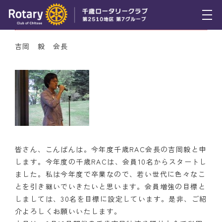
7月21日（木） 千歳RAC会長挨拶
トピックス
吉岡 毅 会長
例会報告
活動報告
理事会報告
スケジュール
皆さん、こんばんは。
今年度千歳RAC会長の吉岡毅と申
年間プログラム
します。
今年度の千歳RACは、
会員10名からスタートし
ました。
私は今年度で卒業なので、若い世代に色々なこ
木曜会
とを引き継いでいきたいと思います。
会員増強の目標と
組織図
しましては、30名を目標に設定しています。
是非、ご紹
介よろしくお願いいたします。
クラブのあゆみ