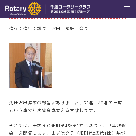
12月24日（木） 年次総会議事
トピックス
進行：進行：議長 沼田 常好 会長
例会報告
活動報告
理事会報告
スケジュール
年間プログラム
先ほど出席率の報告がありました。56名中40名の出席
木曜会
という事で年次総会成立を宣言致します。
組織図
それでは、千歳ＲＣ細則第4条第1節に基づき、「年次総
会」を開催します。まずはクラブ細則第2条第1節に基づ
クラブのあゆみ