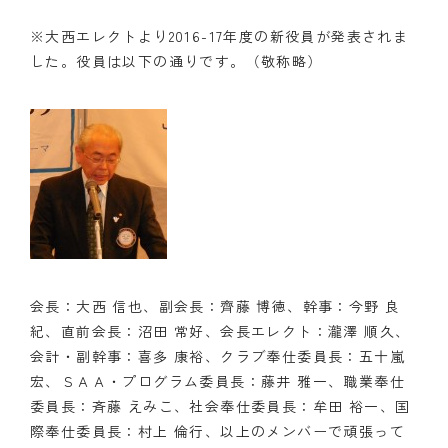
※大西エレクトより2016-17年度の新役員が発表されま
した。役員は以下の通りです。（敬称略）
会長：大西 信也、副会長：齊藤 博徳、幹事：今野 良
紀、直前会長：沼田 常好、会長エレクト：瀧澤 順久、
会計・副幹事：喜多 康裕、クラブ奉仕委員長：五十嵐
宏、ＳＡＡ・プログラム委員長：藤井 雅一、職業奉仕
委員長：斉藤 えみこ、社会奉仕委員長：牟田 裕一、国
際奉仕委員長：村上 倫行、以上のメンバーで頑張って