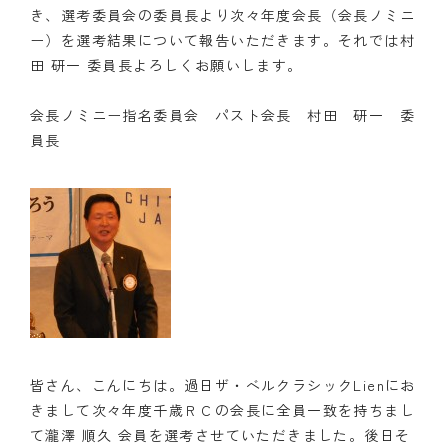
き、選考委員会の委員長より次々年度会長（会長ノミニ
クラブの歴史
ー）を選考結果について報告いただきます。それでは村
田 研一 委員長よろしくお願いします。
歴代会長・幹事
会長ノミニー指名委員会 パスト会長 村田 研一 委
記念誌
員長
案内
例会場・事務局の案内
リンク集
情報公開
入会のご案内
皆さん、こんにちは。過日ザ・ベルクラシックLienにお
きまして次々年度千歳ＲＣの会長に全員一致を持ちまし
て瀧澤 順久 会員を選考させていただきました。後日そ