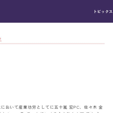
トピックス
告
式において産業功労としてに五十嵐 宏PC、佐々木 金