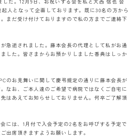
した。12月9日、お祝いする会を私と大西 信也 会
が発起人となって企画しております。既に30名の方から
た。まだ受け付けておりますので私の方までご連絡下
様が急逝されました。藤本会長の代理として私がお通
きました。皆さまからお預かりしました香典はしっか
昭 PCのお見舞いに関して慶弔規定の通りに藤本会長が
す。なお、ご本人達のご希望で病院ではなくご自宅に
院先はあえてお知らせしておりません。何卒ご了解頂
族会には、1月付で入会予定の2名をお呼びする予定で
数ご出席頂きますようお願いします。