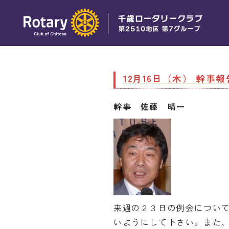
12月16日（木） 幹事報
幹事 佐藤 晴一
来週の２３日の例会につい
いようにして下さい。また