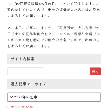
１、第2回炉辺談話を5月19日、リアンで開催します。ご
クラブの歴史
案内をしていますので、出欠の返信がまだの方はお早め
によろしくお願いします。
歴代会長・幹事
２、本日、ご案内しますが、「花見例会」という事で21
記念誌
日（土）の昼移動例会をグリーンベルト春祭り会場でジ
ンギスカン鍋を囲んでの例会の予定ですので、出席の方
案内
をよろしくお願いします。
例会場・事務局の案内
サイト内検索
リンク集
情報公開
過去記事アーカイブ
入会のご案内
2026年の記事
すべての記事