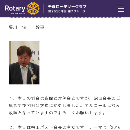
6月16日（木） 幹事報告
トピックス
藤川 俊一 幹事
例会報告
活動報告
理事会報告
スケジュール
年間プログラム
１．本日の例会は夜間通常例会とですが、沼田会長のご
木曜会
厚意で夜間例会方式に変更しました。アルコールは飲み
放題となっていますのでよろしくお願いします。
組織図
２．本日は福田パスト会長の卓話です。テーマは「2016
クラブのあゆみ