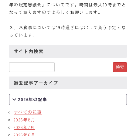
年の規定審議会」についてです。時間は最大20時までと
クラブの歴史
なっておりますのでよろしくお願いします。
歴代会長・幹事
３．お食事については19時過ぎには出して貰う予定とな
っています。
記念誌
サイト内検索
案内
例会場・事務局の案内
リンク集
過去記事アーカイブ
情報公開
2026年の記事
入会のご案内
すべての記事
2026年8月
2026年7月
2026年6月