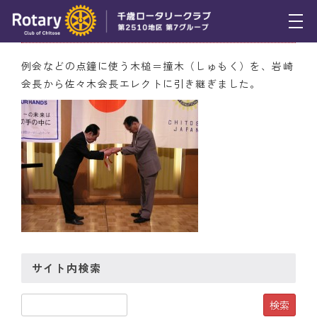
6月24日（木） 撞木の儀
トピックス
例会などの点鐘に使う木槌＝撞木（しゅもく）を、岩崎
会長から佐々木会長エレクトに引き継ぎました。
例会報告
活動報告
理事会報告
スケジュール
年間プログラム
木曜会
サイト内検索
組織図
クラブのあゆみ