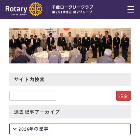
7月1日（木） 新三役・理事・委員長挨拶
トピックス
例会報告
活動報告
理事会報告
サイト内検索
スケジュール
年間プログラム
木曜会
過去記事アーカイブ
組織図
2026年の記事
クラブのあゆみ