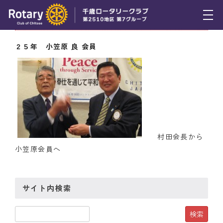
11月15日（木） 永年出席１００％表彰伝達
トピックス
２５年 小笠原 良 会員
例会報告
活動報告
理事会報告
スケジュール
村田会長から
小笠原会員へ
年間プログラム
木曜会
サイト内検索
組織図
クラブのあゆみ