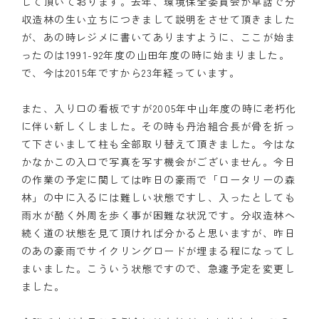
して頂いております。去年、環境保全委員会が卓話で分
収造林の生い立ちにつきまして説明をさせて頂きました
クラブの歴史
が、あの時レジメに書いてありますように、ここが始ま
ったのは1991-92年度の山田年度の時に始まりました。
歴代会長・幹事
で、今は2015年ですから23年経っています。
記念誌
また、入り口の看板ですが2005年中山年度の時に老朽化
案内
に伴い新しくしました。その時も丹治組合長が骨を折っ
て下さいまして柱も全部取り替えて頂きました。今はな
例会場・事務局の案内
かなかこの入口で写真を写す機会がございません。今日
の作業の予定に関しては昨日の豪雨で「ロータリーの森
リンク集
林」の中に入るには難しい状態ですし、入ったとしても
雨水が酷く外周を歩く事が困難な状況です。分収造林へ
情報公開
続く道の状態を見て頂ければ分かると思いますが、昨日
のあの豪雨でサイクリングロードが埋まる程になってし
入会のご案内
まいました。こういう状態ですので、急遽予定を変更し
ました。