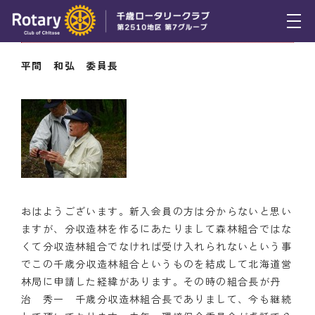
6月4日（木） 環境保全委員長挨拶・記念撮影
トピックス
平間 和弘 委員長
例会報告
活動報告
理事会報告
スケジュール
おはようございます。新入会員の方は分からないと思い
年間プログラム
ますが、分収造林を作るにあたりまして森林組合ではな
くて分収造林組合でなければ受け入れられないという事
木曜会
でこの千歳分収造林組合というものを結成して北海道営
組織図
林局に申請した経緯があります。その時の組合長が丹
治 秀一 千歳分収造林組合長でありまして、今も継続
クラブのあゆみ