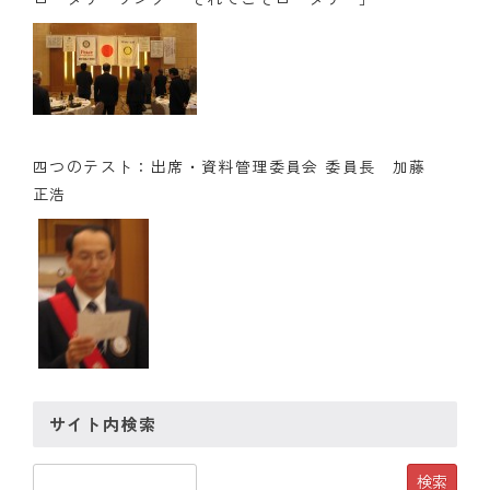
クラブの歴史
歴代会長・幹事
記念誌
四つのテスト：出席・資料管理委員会 委員長 加藤
案内
正浩
例会場・事務局の案内
リンク集
情報公開
入会のご案内
サイト内検索