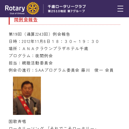
11月8日（木） 第１９回（通算２２４３回）夜
間例会報告
トピックス
第19回（通算2243回）例会報告
例会報告
日時：2012年11月8日１８：３０～１９：３０
場所：ＡＮＡクラウンプラザホテル千歳
活動報告
プログラム：夜間例会
理事会報告
担当：親睦活動委員会
例会の進行：SAAプログラム委員会 藤川 俊一 会員
スケジュール
年間プログラム
木曜会
組織図
国歌斉唱
クラブのあゆみ
ロータリーソング 「それでこそロータリー」