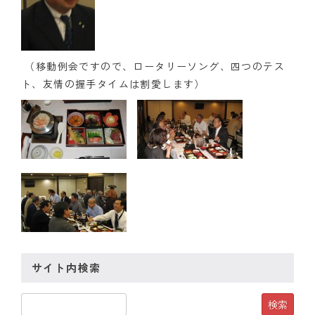
クラブの歴史
歴代会長・幹事
（移動例会ですので、ロータリーソング、四つのテス
ト、友情の握手タイムは割愛します）
記念誌
案内
例会場・事務局の案内
リンク集
情報公開
入会のご案内
サイト内検索