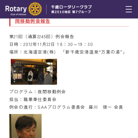
11月22日（木） 第２１回（通算２２４５回）夜
間移動例会報告
トピックス
第21回（通算2245回）例会報告
例会報告
日時：2012年11月22日１8：30～19：30
場所：北海道空港(株) 「新千歳空港温泉“万葉の湯”」
活動報告
理事会報告
スケジュール
プログラム：夜間移動例会
年間プログラム
担当：職業奉仕委員会
例会の進行：SAAプログラム委員会 藤川 俊一 会員
木曜会
組織図
クラブのあゆみ