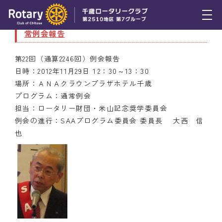
11月29日（木） 第２２回（通算２２４６回）通
常例会報告
トピックス
第22回（通算2246回）例会報告
例会報告
日時：2012年11月29日１2：30～13：30
場所：ＡＮＡクラウンプラザホテル千歳
活動報告
プログラム：通常例会
理事会報告
担当：ロータリー財団・米山記念奨学委員会
例会の進行：SAAプログラム委員会 委員長 大西 信
スケジュール
也
年間プログラム
木曜会
組織図
クラブのあゆみ