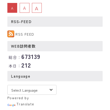
A
A
A
RSS-FEED
RSS FEED
WEB訪問者数
673139
総合：
212
本日：
Language
Powered by
Translate