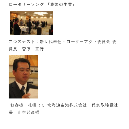
ロータリーソング 「我等の生業」
クラブの歴史
歴代会長・幹事
記念誌
四つのテスト：新世代奉仕・ローターアクト委員会 委
員長 菅原 正行
案内
例会場・事務局の案内
リンク集
情報公開
入会のご案内
お客様 札幌ＲＣ 北海道空港株式会社 代表取締役社
長 山本邦彦様