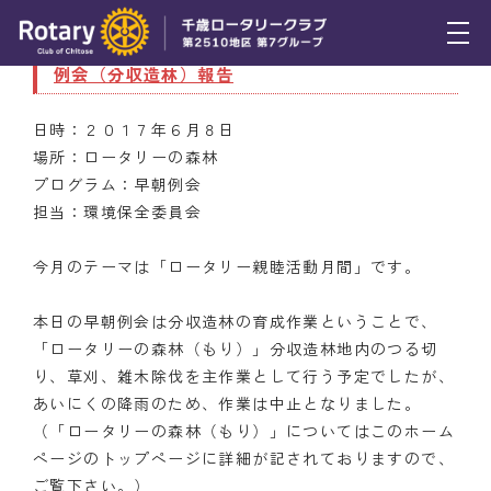
6月8日（木） 第３５回（通算２４６８回）早朝
例会（分収造林）報告
トピックス
日時：２０１７年６月８日
例会報告
場所：ロータリーの森林
プログラム：早朝例会
活動報告
担当：環境保全委員会
理事会報告
今月のテーマは「ロータリー親睦活動月間」です。
スケジュール
本日の早朝例会は分収造林の育成作業ということで、
年間プログラム
「ロータリーの森林（もり）」分収造林地内のつる切
り、草刈、雑木除伐を主作業として行う予定でしたが、
木曜会
あいにくの降雨のため、作業は中止となりました。
（「
ロータリーの森林
（もり）」についてはこのホーム
組織図
ページのトップページに詳細が記されておりますので、
クラブのあゆみ
ご覧下さい。）