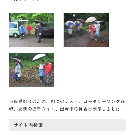
クラブの歴史
歴代会長・幹事
記念誌
案内
例会場・事務局の案内
リンク集
情報公開
※移動例会のため、四つのテスト、ロータリーソング斉
入会のご案内
唱、友情の握手タイム、出席率の発表は割愛しました。
サイト内検索