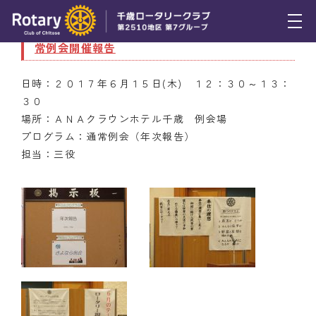
6月15日（木） 第３６回（通算２４６９回）通
常例会開催報告
トピックス
日時：２０１７年６月１５日(木) １２：３０～１３：
例会報告
３０
場所：ＡＮＡクラウンホテル千歳 例会場
活動報告
プログラム：通常例会（年次報告）
理事会報告
担当：三役
スケジュール
年間プログラム
木曜会
組織図
クラブのあゆみ