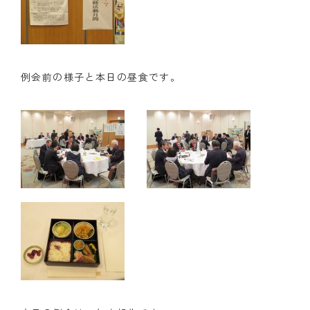
クラブの歴史
歴代会長・幹事
例会前の様子と本日の昼食です。
記念誌
案内
例会場・事務局の案内
リンク集
情報公開
入会のご案内