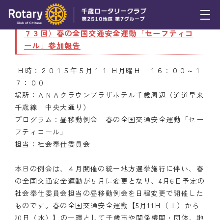
5月11日（月） 昼移動例会 第４５回（通算２３
７３回）春の全国交通安全運動「セーフティコ
トピックス
ール」参加報告
例会報告
日時：２０１５年５月１１ 日月曜日 １６：００～１
７：００
活動報告
場所：ＡＮＡクラウンプラザホテル千歳周辺（道道早来
理事会報告
千歳線 中央大通り）
プログラム：昼移動例会 春の全国交通安全運動「セー
スケジュール
フティコール」
担当：社会奉仕委員会
年間プログラム
本日の例会は、４月開催の統一地方選挙施行に伴い、春
木曜会
の全国交通安全運動が５月に変更となり、4月6日予定の
社会奉仕委員会担当の昼移動例会を日程変更で開催した
組織図
ものです。春の全国交通安全運動【5月11日（土）から
クラブのあゆみ
20日（水）】の一環として千歳市や関係機関・団体、地