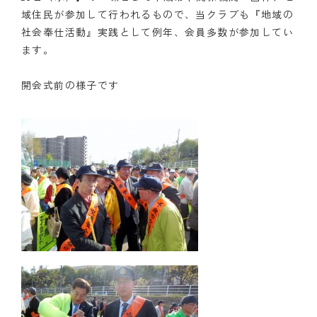
域住民が参加して行われるもので、当クラブも『地域の
クラブの歴史
社会奉仕活動』実践として例年、会員多数が参加してい
ます。
歴代会長・幹事
開会式前の様子です
記念誌
案内
例会場・事務局の案内
リンク集
情報公開
入会のご案内