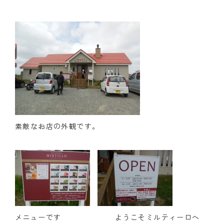
クラブの歴史
歴代会長・幹事
記念誌
案内
例会場・事務局の案内
素敵なお店の外観です。
リンク集
情報公開
入会のご案内
メニューです ようこそミルティーロへ