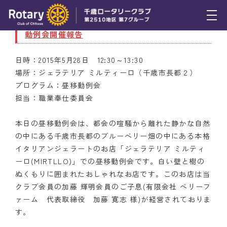
5月28日（木） 第４8回（通算２３７6回）昼移
動例会開催報告
トピックス
日時：2015年5月28日 12:30～13:30
例会報告
場所：ジェラテリア ミルティーロ（千歳市長都２）
プログラム：昼移動例会
活動報告
担当：職業奉仕委員会
理事会報告
本日の昼移動例会は、都会の喧騒から離れた静かな自然
スケジュール
の中にある千歳市長都のブルーベリー畑の中にある本格
イタリアンジェラートのお店「ジェラテリア ミルティ
年間プログラム
ーロ(MIRTLLO)」での昼移動例会です。白い壁と樹の
ぬくもりに囲まれたおしゃれなお店です。このお店は当
木曜会
クラブ会員の加藤 輝明会員のご子息(有限会社 ベリーフ
ァーム 代表取締役 加藤 寛志 様)が経営されておりま
組織図
す。
クラブのあゆみ