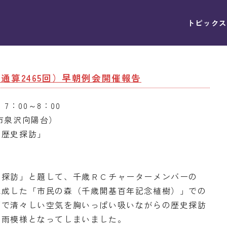
トピックス
回（通算2465回）早朝例会開催報告
7：00～8：00
市泉沢向陽台）
の歴史探訪」
史探訪」と題して、千歳ＲＣチャーターメンバーの
完成した「市民の森（千歳開基百年記念植樹）」での
下で清々しい空気を胸いっぱい吸いながらの歴史探訪
の雨模様となってしまいました。