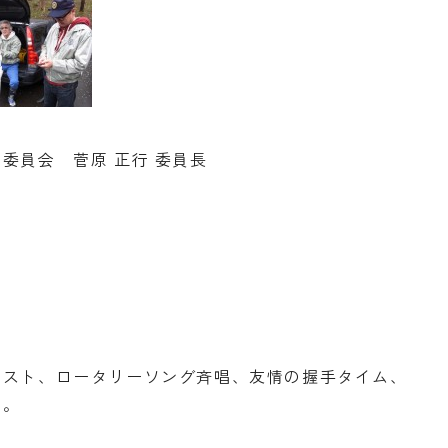
委員会 菅原 正行 委員長
テスト、ロータリーソング斉唱、友情の握手タイム、
た。