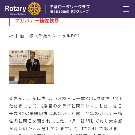
9月17日（木） ＲＩ第２５１０地区 第７グルー
プガバナー補佐挨拶
トピックス
坂井 治 様（千歳セントラルRC）
例会報告
活動報告
理事会報告
スケジュール
年間プログラム
皆さん、こんにちは。7月23日に千歳RCに訪問させてい
ただきまして、2度目のクラブ訪問になりました。先日
木曜会
千歳RCの重鎮の方にお会いした際、今年のガバナー補
組織図
佐の訪問日を聞かれました。7月に訪問しており大変影
が薄いのかと反省しています。今回で2回目でありま
クラブのあゆみ