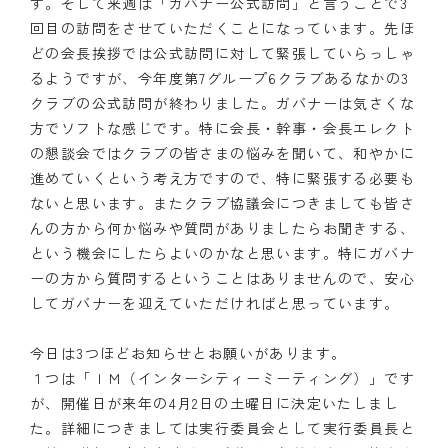
す。そして来週は「ガバナー公式訪問」と言うことで3
回目の訪問をさせていただくことになっています。先ほ
クラブの歴史
どの会長挨拶では公式訪問に対して緊張していらっしゃ
るようですが、今年度第7グループ6クラブあるなかの3
歴代会長・幹事
クラブの公式訪問が終わりました。ガバナーは気さくな
方でソフトな感じです。特に会長・幹事・会長エレクト
記念誌
の懇談会ではクラブの皆さまの悩みを聞いて、和やかに
案内
進めていくという考え方ですので、特に緊張する必要も
ないと思います。またクラブ協議会につきましても皆さ
例会場・事務局の案内
んの方から何か悩みや質問がありましたらお聞きする、
という機会にしたらよいのかなと思います。特にガバナ
リンク集
ーの方から質問するということはありませんので、安心
してガバナーを迎えていただければと思っています。
情報公開
今日は3つほどお知らせとお願いがあります。
入会のご案内
１つは「ＩＭ（インターシティーミーティング）」です
が、開催日が来年の4月2日の土曜日に決定いたしまし
た。詳細につきましては実行委員会として実行委員長と