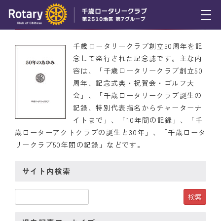
50年のあゆみ
トピックス
千歳ロータリークラブ創立50周年を記
念して発行された記念誌です。主な内
例会報告
容は、「千歳ロータリークラブ創立50
周年、記念式典・祝賀会・ゴルフ大
活動報告
会」、「千歳ロータリークラブ誕生の
理事会報告
記録、特別代表指名からチャーターナ
イトまで」、「10年間の記録」、「千
スケジュール
歳ローターアクトクラブの誕生と30年」、「千歳ロータ
リークラブ50年間の記録」などです。
年間プログラム
サイト内検索
木曜会
組織図
クラブのあゆみ