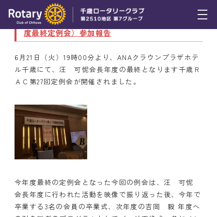
6月21日（火） 千歳ＲＡＣ第27回定例会（今年
度最終定例会）参加報告
トピックス
6月21日（火）19時00分より、ANAクラウンプラザホテ
例会報告
ル千歳にて、汪 可怩会長年度の最終となります千歳Ｒ
ＡＣ第27回定例会が開催されました。
活動報告
理事会報告
スケジュール
年間プログラム
木曜会
今年度最終の定例会となった今回の例会は、汪 可怩
組織図
会長年度に行われた活動を映像で振り返った後、今年で
卒業する3名の会員の卒業式、次年度の吉岡 毅 年度へ
クラブのあゆみ