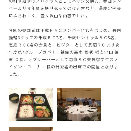
の引き継ぎのプログラムとしてバッジ交換式、参加メン
バーより今年度を振り返ってのひと言など、最終定例会
クラブの歴史
にふさわしく、盛り沢山な内容でした。
歴代会長・幹事
今回の参加者は千歳ＲＡＣメンバー11名をはじめ、共同
提唱3クラブの千歳ＲＣ7名、千歳セントラルＲＣ5名、
記念誌
恵庭ＲＣ6名の会員と、ビジターとして長沼ＲＣより次
案内
年度第7グループガバナー補佐の高木 繁秀 様と池田 徳
重 会長、オブザーバーとして恵庭ＲＣ交換留学生のメ
例会場・事務局の案内
イソン・ローリー 様の計32名の出席での開催となりま
した。
リンク集
情報公開
入会のご案内