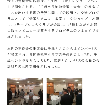
今回の定例会の内容は、8月19日（金）にグリーンベル
トで開催される、「千歳市民納涼盆踊り大会」の飲食ブ
クラブの歴史
ースを出店する際の予算に関しての説明と、交流プログ
ラムとして「盆踊りメニュー考案ワークショップ」と題
歴代会長・幹事
し、3テーブルに各クラブが分散し、相談しながらお題
に沿ったメニュー考案をするプログラムの２本立てで実
記念誌
施されました。
案内
本日の定例会の出席者は千歳ＲＡＣからはメンバー7名
例会場・事務局の案内
が出席され、共同提唱三クラブの千歳ＲＣより7名、千
歳セントラルＲＣより8名、恵庭ＲＣより3名の会員の合
リンク集
計25名の出席で開催されました。
情報公開
入会のご案内