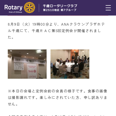
8月9日（火） 千歳ＲＡＣ第5回定例会参加報告
トピックス
8月9日（火）19時00分より、ANAクラウンプラザホテ
ル千歳にて、千歳ＲＡＣ第5回定例会が開催されまし
例会報告
た。
活動報告
理事会報告
スケジュール
年間プログラム
※本日の会場と定例会前の会員の様子です。食事の画像
木曜会
は撮影漏れです。楽しみにされていた方、申し訳ありま
組織図
せん。
クラブのあゆみ