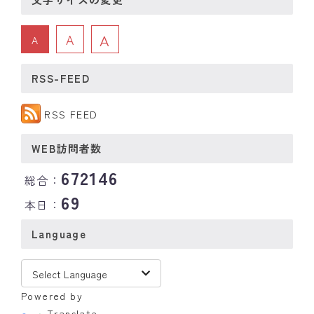
A
A
A
RSS-FEED
RSS FEED
WEB訪問者数
672146
総合：
69
本日：
Language
Powered by
Translate