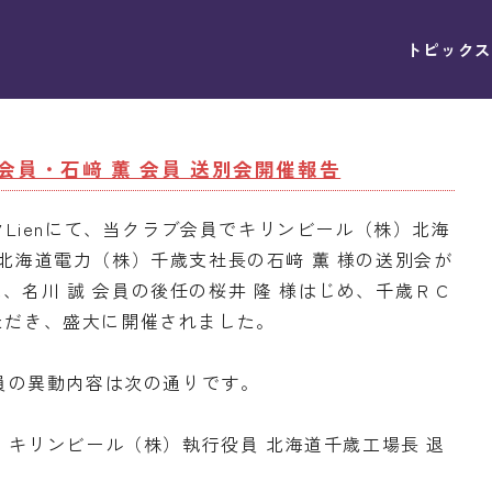
トピックス
誠 会員・石﨑 薫 会員 送別会開催報告
ックLienにて、当クラブ会員でキリンビール（株）北海
、北海道電力（株）千歳支社長の石﨑 薫 様の送別会が
、名川 誠 会員の後任の桜井 隆 様はじめ、千歳ＲＣ
ただき、盛大に開催されました。
会員の異動内容は次の通りです。
付 キリンビール（株）執行役員 北海道千歳工場長 退