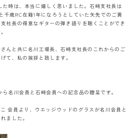
した時は、本当に嬉しく思いました。石﨑支社長は
っと千歳RC在籍1年になろうとしていた矢先でのご異
﨑支社長の得意なギターの弾き語りを聴くことができ
す。
皆さんと共に名川工場長、石﨑支社長のこれからのご
上げて、私の挨拶と致します。
から名川会員と石﨑会員への記念品の贈呈です。
えみこ 会員より、ウエッジウッドのグラスが名川会員と
られました。