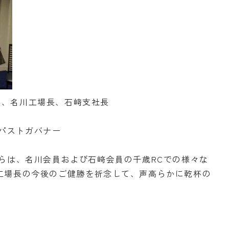
員、名川工場長、石﨑支社長
 パストガバナー
からは、名川会員および石﨑会員の千歳RCでの様々な
工場長の今後のご健勝を祈念して、声高らかに乾杯の