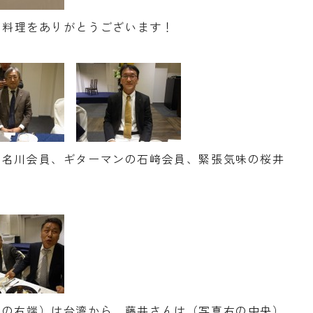
しい料理をありがとうございます！
の名川会員、ギターマンの石﨑会員、緊張気味の桜井
左の右端）は台湾から、藤井さんは（写真右の中央）