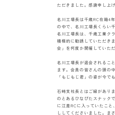
ただきました。感謝申し上
名川工場長は千歳RC在籍4
の中で、名川工場長くらい千
名川工場長は、千歳工業クラ
積極的に勧誘していただき
会」を何度か開催していた
名川工場長が退会されるこ
ます。会員の皆さんの頭の
「もじもじ君」の姿が今で
石﨑支社長とはご縁がありま
のとあるひなびたスナック
に江差RCに入っていたこと
ししてくださいました。ま