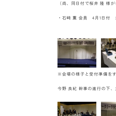
（尚、同日付で桜井 隆 様
・石﨑 薫 会員 4月1日
※会場の様子と受付準備を
今野 良紀 幹事の進行の下