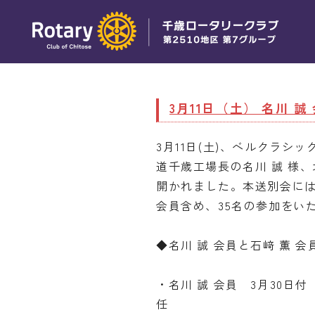
3月11日（土） 名川 
3月11日(土)、ベルクラシ
道千歳工場長の名川 誠 様
開かれました。本送別会には
会員含め、35名の参加をい
◆名川 誠 会員と石﨑 薫 
・名川 誠 会員 3月30日
任