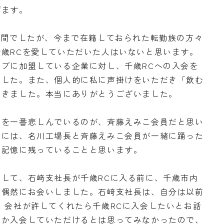
げます。
年間でしたが、今まで在籍しておられた転勤族の方々
歳RCを愛していただいた人はいないと思います。
ブに加盟している企業に対し、千歳RCへの入会を
ました。また、個人的に私に声掛けをいただき「飲む
だきました。本当にありがとうございました。
とを一番悲しんでいるのが、斉藤えみこ会員だと思い
中には、名川工場長と斉藤えみこ会員が一緒に踊った
も記憶に残っていることと思います。
して、石﨑支社長が千歳RCに入る前に、千歳市内
で偶然にお会いしました。石﨑支社長は、自分は以前
、会社が許してくれたら千歳RCに入会したいとお話
さか入会していただけるとは思ってみなかったので、