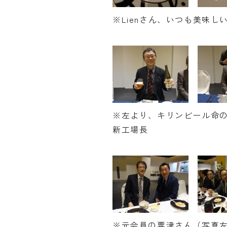
※Lienさん、いつも美味
※左より、キリンビール命
新工場長
※元会員の粟津さん（写真