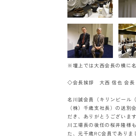
※壇上では大西会長の横に
◇会長挨拶 大西 信也 会長
名川誠会員（キリンビール
（株）千歳支社長）の送別
だき、ありがとうございま
川工場長の後任の桜井隆様
た、元千歳RC会員でありま