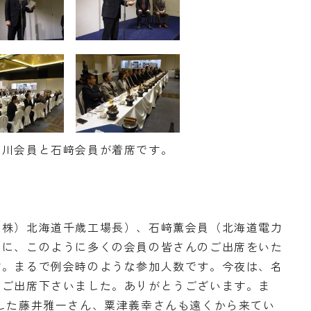
名川会員と石﨑会員が着席です。
（株）北海道千歳工場長）、石﨑薫会員（北海道電力
会に、このように多くの会員の皆さんのご出席をいた
す。まるで例会時のような参加人数です。今夜は、名
もご出席下さいました。ありがとうございます。ま
した藤井雅一さん、粟津義幸さんも遠くから来てい