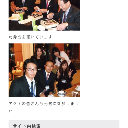
クラブの歴史
歴代会長・幹事
記念誌
お弁当を頂いています
案内
例会場・事務局の案内
リンク集
情報公開
入会のご案内
アクトの皆さんも元気に参加しまし
た
サイト内検索