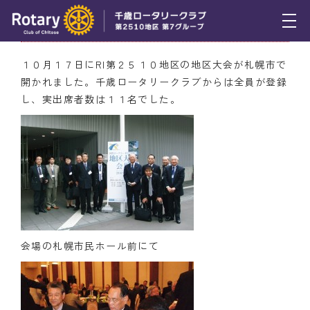
10月17日（日） 地区大会に参加
トピックス
１０月１７日にRI第２５１０地区の地区大会が札幌市で
開かれました。千歳ロータリークラブからは全員が登録
例会報告
し、実出席者数は１１名でした。
活動報告
理事会報告
スケジュール
年間プログラム
木曜会
会場の札幌市民ホール前にて
組織図
クラブのあゆみ