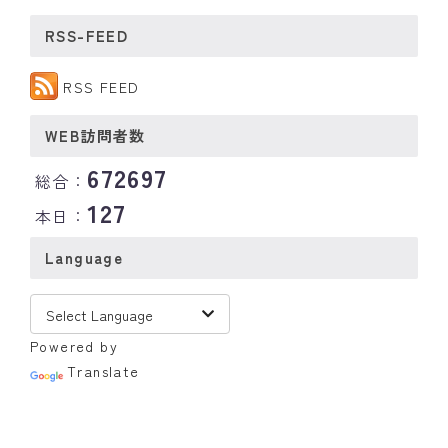
RSS-FEED
RSS FEED
WEB訪問者数
672697
総合：
127
本日：
Language
Powered by
Translate